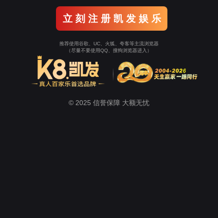
芯14毫米聚丙烯绝缘承荷加热电缆
重点客户展示
918博天堂电缆集团
联系我们
8博天
新闻中
产品展
重点客户展
91
堂
心
示
示