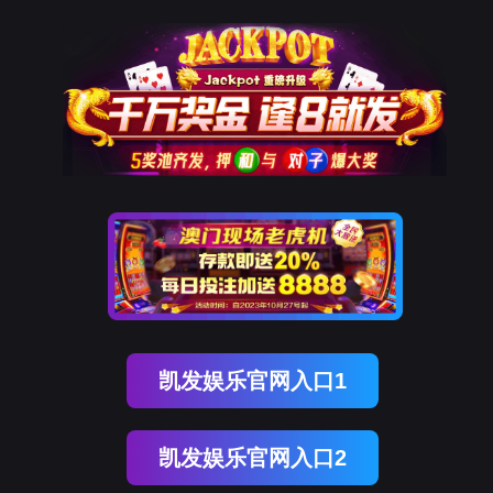
网站
走进918博天堂
新闻中心
918博天堂新闻
行业